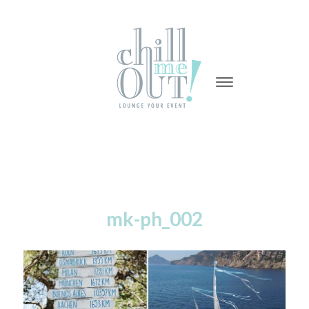
-
-
-
mk-ph_002