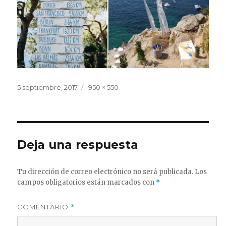
Publicado
Tamaño
5 septiembre, 2017
950 × 550
el
completo
Deja una respuesta
Tu dirección de correo electrónico no será publicada.
Los
campos obligatorios están marcados con
*
COMENTARIO
*