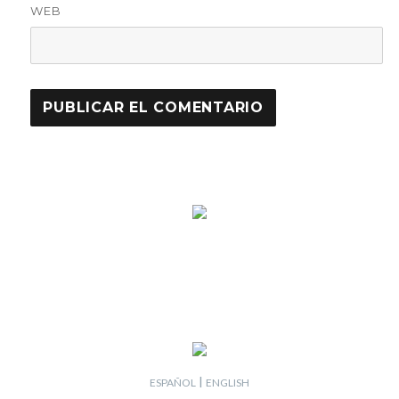
WEB
ESPAÑOL
|
ENGLISH