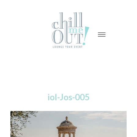
-
-
-
iol-Jos-005